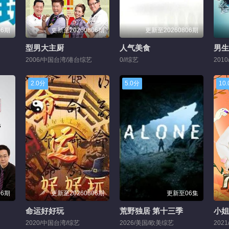
06期
更新至20260806期
更新至20260806期
型男大主厨
人气美食
男生
2006/中国台湾/港台综艺
0//综艺
201
2.0分
5.0分
10
06期
更新至20260806期
更新至06集
命运好好玩
荒野独居 第十三季
小姐
2020/中国台湾/综艺
2026/美国/欧美综艺
202