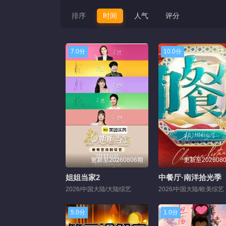
排序
时间
人气
评分
7.0分
10.0分
更新至20260806期
更新至202608
姐姐当家2
中餐厅·南洋拾光季
2026/中国大陆/大陆综艺
2026/中国大陆/欧美综艺
5.0分
1.0分