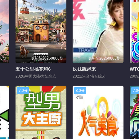
06期
更新至20260806期
更新至20260805期
五十公里桃花坞6
姊妹靓起来
WT
2026/中国大陆/大陆综艺
2022/港台/港台综艺
200
7.0分
8.0分
7.