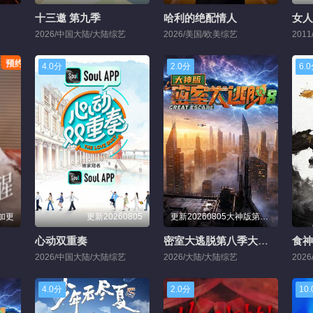
十三邀 第九季
哈利的绝配情人
女人
2026/中国大陆/大陆综艺
2026/美国/欧美综艺
201
4.0分
2.0分
6.
期加更
更新20260805
更新20260805大神版第3期：密神团解密爆梗一
心动双重奏
密室大逃脱第八季大神版
食神
2026/中国大陆/大陆综艺
2026/大陆/大陆综艺
202
4.0分
2.0分
10