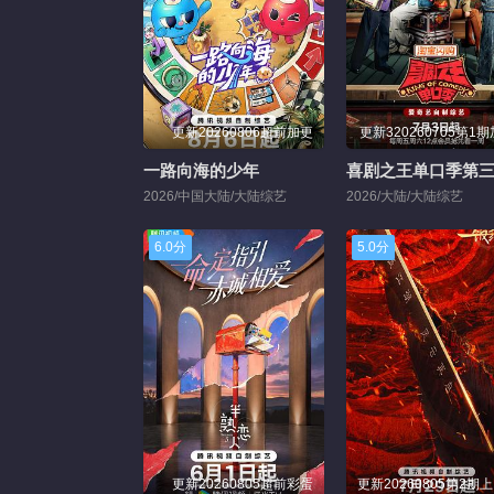
更新20260806超前加更
更新320260705第1
一路向海的少年
喜剧之王单口季第
2026/中国大陆/大陆综艺
2026/大陆/大陆综艺
6.0分
5.0分
更新20260805超前彩蛋
更