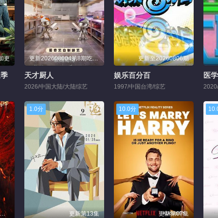
期加更
更新202608004第8期吃播直拍
更新至20260806期
三季
天才厨人
娱乐百分百
医学
2026/中国大陆/大陆综艺
1997/中国台湾/综艺
202
1.0分
10.0分
10
新20260805第2期上纯享
更新第13集
更新第07集