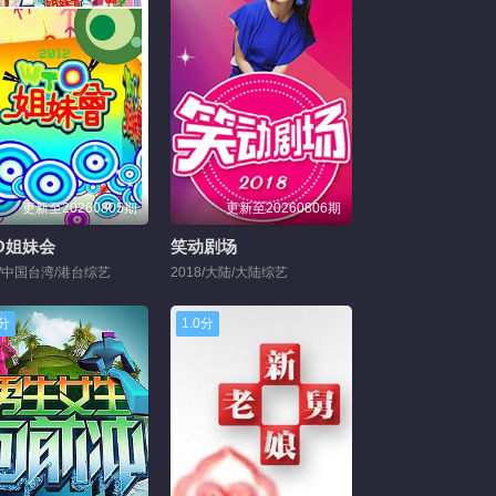
更新至20260805期
更新至20260806期
O姐妹会
笑动剧场
9/中国台湾/港台综艺
2018/大陆/大陆综艺
0分
1.0分