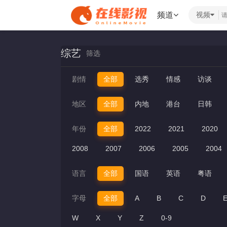
频道
视频
综艺
筛选
剧情
全部
选秀
情感
访谈
地区
全部
内地
港台
日韩
年份
全部
2022
2021
2020
2008
2007
2006
2005
2004
语言
全部
国语
英语
粤语
字母
全部
A
B
C
D
W
X
Y
Z
0-9