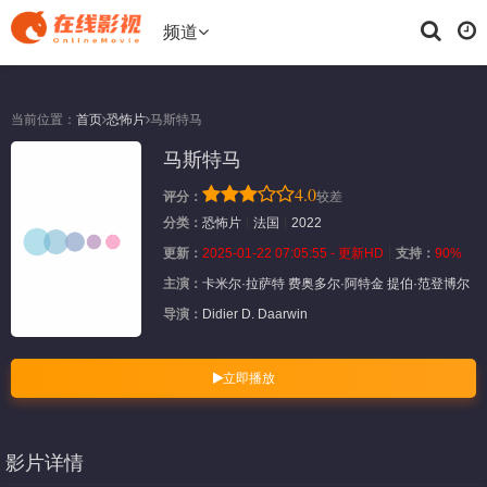
频道
当前位置：
首页
恐怖片
马斯特马
马斯特马
4.0
评分：
较差
分类：
恐怖片
法国
2022
更新：
2025-01-22 07:05:55 - 更新HD
支持：
90%
主演：
卡米尔·拉萨特
费奥多尔·阿特金
提伯·范登博尔
导演：
Didier
D.
Daarwin
立即播放
影片详情