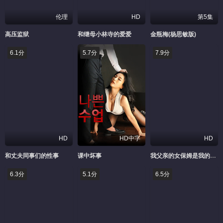
伦理
HD
第5集
高压监狱
和继母小林寺的爱爱
金瓶梅(杨思敏版)
6.1分
5.7分
7.9分
HD
HD中字
HD
和丈夫同事们的性事
课中坏事
我父亲的女保姆是我的首选
6.3分
5.1分
6.5分