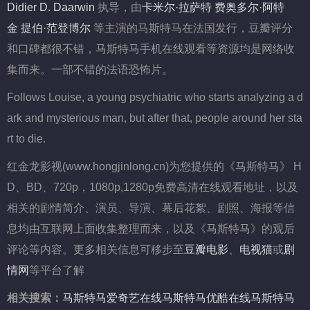
Didier
D.
Daarwin
执导，由
卡米尔·拉萨特
费奥多尔·阿特
金
提伯·范登博尔
等主演的马斯特马在法国发行，豆瓣评分
和口碑都很不错，马斯特马手机在线观看等资源均是网络收
集而来。一部不错的法语恐怖片。
Follows Louise, a young psychiatric who starts analyzing a d
ark and mysterious man, but after that, people around her sta
rt to die.
红金龙影视(www.hongjinlong.cn)为您提供的《马斯特马》 H
D、BD、720p，1080p,1280p免费高清在线观看地址，以及
相关的剧情简介、演员、导演、幕后花絮、剧照、海报等信
息均由互联网上面收集整理而来，以及《马斯特马》的观后
评论等内容。更多相关信息可移步至
豆瓣电影
、
电视猫
或
剧
情网
等平台了解
相关搜索：
马斯特马爱奇艺在线
马斯特马优酷在线
马斯特马