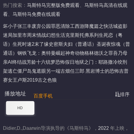
热门搜索：
马斯特马完整版免费观看
、
马斯特马高清在线观
看
、
马斯特马免费在线观看
坏小子
张三丰
废弃公园
罪恶清除工
西游降魔篇之快活城
盗影
迷局
加里市
周末情战
幻想生活
克里斯托弗系列
生死恋（粤
语）
生死时速2
末了缘
史密斯夫妇（普通话）
圣诞夜惊魂（普
通话）
钢铁飞龙：奥特曼崛起
神奇动物格林德沃之罪
吾乃母
亲AI终结战
芳龄十六
铳梦
恐怖假日
地狱之门：耶路撒冷
绞刑
架
逃亡僵尸岛
鬼遮眼
另一端
古畑任三郎 黑岩博士的恐怖
吉普
赛女王
卢斯2019
古之色狼
播放地址
排序
百度手机
HD
Didier,D.,Daarwin导演执导的《马斯特马》，
2022
年上映，