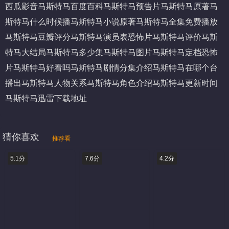
西瓜影音
马斯特马百度百科
马斯特马预告片
马斯特马原著
马
斯特马什么时候播
马斯特马小说原著
马斯特马全集免费播放
马斯特马豆瓣评分
马斯特马演员表
恐怖片马斯特马评价
马斯
特马大结局
马斯特马多少集
马斯特马图片
马斯特马定档
恐怖
片马斯特马好看吗
马斯特马剧情分集介绍
马斯特马在哪个台
播出
马斯特马人物关系
马斯特马角色介绍
马斯特马更新时间
马斯特马迅雷下载地址
猜你喜欢
推荐看
5.1分
7.6分
4.2分