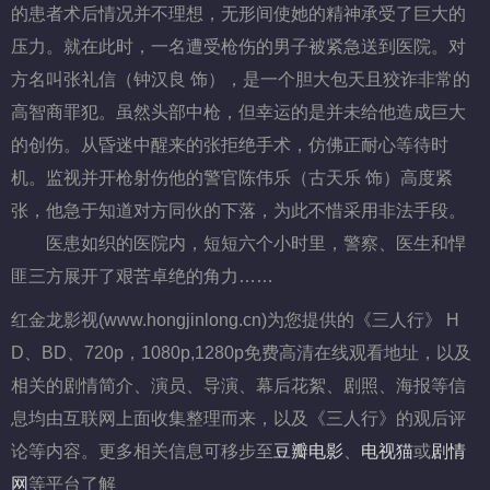
的患者术后情况并不理想，无形间使她的精神承受了巨大的
压力。就在此时，一名遭受枪伤的男子被紧急送到医院。对
方名叫张礼信（钟汉良 饰），是一个胆大包天且狡诈非常的
高智商罪犯。虽然头部中枪，但幸运的是并未给他造成巨大
的创伤。从昏迷中醒来的张拒绝手术，仿佛正耐心等待时
机。监视并开枪射伤他的警官陈伟乐（古天乐 饰）高度紧
张，他急于知道对方同伙的下落，为此不惜采用非法手段。
医患如织的医院内，短短六个小时里，警察、医生和悍
匪三方展开了艰苦卓绝的角力……
红金龙影视(www.hongjinlong.cn)为您提供的《三人行》 H
D、BD、720p，1080p,1280p免费高清在线观看地址，以及
相关的剧情简介、演员、导演、幕后花絮、剧照、海报等信
息均由互联网上面收集整理而来，以及《三人行》的观后评
论等内容。更多相关信息可移步至
豆瓣电影
、
电视猫
或
剧情
网
等平台了解