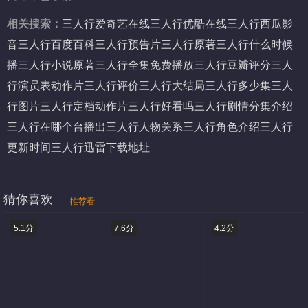
相关搜索：
三人行爱奇艺在线
三人行优酷在线
三人行西瓜影
音
三人行百度百科
三人行预告片
三人行原著
三人行什么时候
播
三人行小说原著
三人行全集免费播放
三人行豆瓣评分
三人
行演员表
动作片三人行评价
三人行大结局
三人行多少集
三人
行图片
三人行定档
动作片三人行好看吗
三人行剧情分集介绍
三人行在哪个台播出
三人行人物关系
三人行角色介绍
三人行
更新时间
三人行迅雷下载地址
猜你喜欢
推荐看
5.1分
7.6分
4.2分