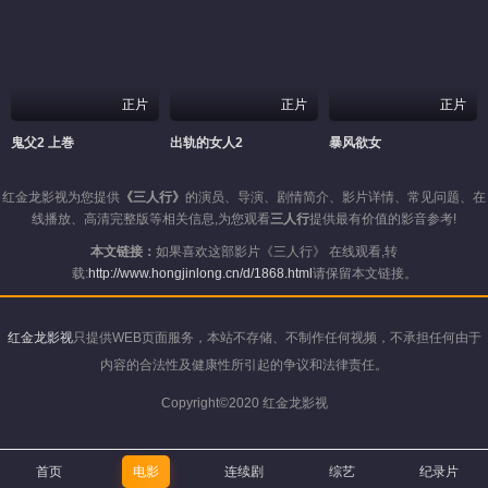
正片
正片
正片
鬼父2 上巻
出轨的女人2
暴风欲女
红金龙影视为您提供
《三人行》
的演员、导演、剧情简介、影片详情、常见问题、在
线播放、高清完整版等相关信息,为您观看
三人行
提供最有价值的影音参考!
本文链接：
如果喜欢这部影片《三人行》 在线观看,转
载:
http://www.hongjinlong.cn/d/1868.html
请保留本文链接。
红金龙影视
只提供WEB页面服务，本站不存储、不制作任何视频，不承担任何由于
内容的合法性及健康性所引起的争议和法律责任。
Copyright©2020 红金龙影视
首页
电影
连续剧
综艺
纪录片