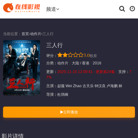
频道
当前位置：
首页
动作片
三人行
三人行
3.0
评分：
较差
分类：
动作片
大陆 / 香港
2016
更新：
2025-11-15 12:09:41 - 更新第24集
支持：
7
7%
主演：
赵薇
Wei
Zhao
古天乐
钟汉良
卢海鹏
林
导演：
杜琪峰
立即播放
影片详情