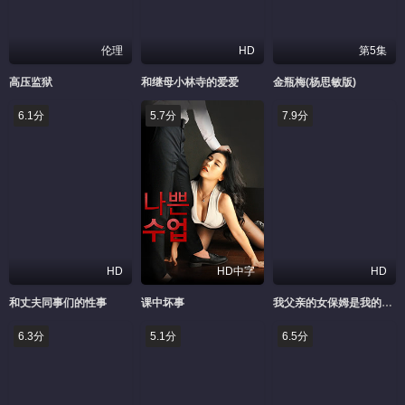
伦理
HD
第5集
高压监狱
和继母小林寺的爱爱
金瓶梅(杨思敏版)
6.1分
5.7分
7.9分
HD
HD中字
HD
和丈夫同事们的性事
课中坏事
我父亲的女保姆是我的首选
6.3分
5.1分
6.5分