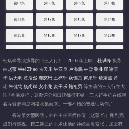
第07集
第08集
第09集
第10集
第11集
第12集
第13集
第14集
第15集
第16集
第17集
第18集
第19集
第20集
第21集
第22集
杜琪峰导演执导的《三人行》，
2016
年上映，
杜琪峰
执导，
第23集
第24集
由
赵薇
Wei
Zhao
古天乐
钟汉良
卢海鹏
林雪
张兆辉
谢天
华
洪天明
黄浩然
龚慈恩
王梓轩
欧锦棠
何果轩
詹秉熙
菁
玮
朱健钧
杨尚斌
安小龙
麦子乐
施祖男
等主演的三人行在大
陆 / 香港发行，豆瓣评分和口碑都很不错，三人行手机在线观
看等资源均是网络收集而来。一部不错的普通话动作片。
香港某大型医院，外科主任医师佟倩（赵薇 饰）刚刚完
成例行巡视。接二连三的手术让她的神经高度紧张，加上有