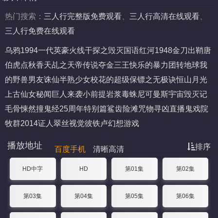
热门搜索：
三人行完整版免费观看
、
三人行高清在线观看
、
三人行免费在线观看
乌鸦1994
一代英豪
火线干探之毁灭国语
红河1948
金刀出鞘
唐
伯虎点秋香
天乩之天帝传说
夺金三王
快乐的暴力团转地球
我
的野兽男友
诛仙
半熟少女
校花的超级保镖之无极诀
恒山月光
上古仙女秘闻
巨人来袭
小前提
岩浆毒蛛
尼可曼斯
宇宙毁灭记
毛骨悚然撞鬼经25周年特别篇
鲨齿险滩
咒物寻凶
直播鬼戏院
牧群2014
证人
翠丝
视觉
彼铁卢
幻想游戏
播放地址
排序
百度手机
清晰高清
HD中字
HD
第01集
第02集
第03集
第04集
第05集
第06集