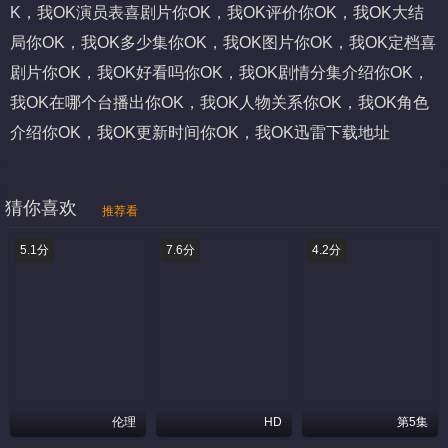
K，我OK演员表
喜剧片你OK，我OK评价
你OK，我OK大结
局
你OK，我OK多少集
你OK，我OK图片
你OK，我OK定档
喜
剧片你OK，我OK好看吗
你OK，我OK剧情分集介绍
你OK，
我OK在哪个台播出
你OK，我OK人物关系
你OK，我OK角色
介绍
你OK，我OK更新时间
你OK，我OK迅雷下载地址
猜你喜欢
推荐看
5.1分
7.6分
4.2分
伦理
HD
第5集