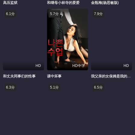
高压监狱
和继母小林寺的爱爱
金瓶梅(杨思敏版)
6.1分
5.7分
7.9分
HD
HD中字
HD
和丈夫同事们的性事
课中坏事
我父亲的女保姆是我的首选
6.3分
5.1分
6.5分