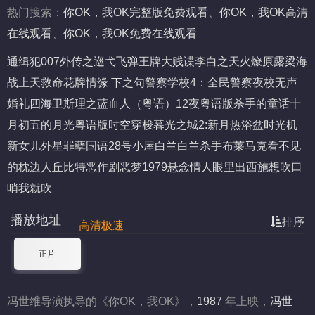
热门搜索：
你OK，我OK完整版免费观看
、
你OK，我OK高清
在线观看
、
你OK，我OK免费在线观看
通缉犯
007外传之巡弋飞弹
王牌大贱谍
李白之天火燎原
露梁海
战
上天救命
花牌情缘 下之句
警察学校4：全民警察
夜校
无声
婚礼
四海
卫斯理之蓝血人（粤语）
12夜粤语版
杀手的童话
十
月初五的月光粤语版
时空穿梭
暮光之城2:新月
热浴盆时光机
新女儿
外星罪孽国语
28号小屋
白兰白兰杀手
布莱马克
看不见
的枕边人
丘比特
恶作剧
恶梦1979
悬念
情人眼里出西施
想吹口
哨我就吹
播放地址
排序
高清极速
正片
冯世维导演执导的《你OK，我OK》，
1987
年上映，
冯世