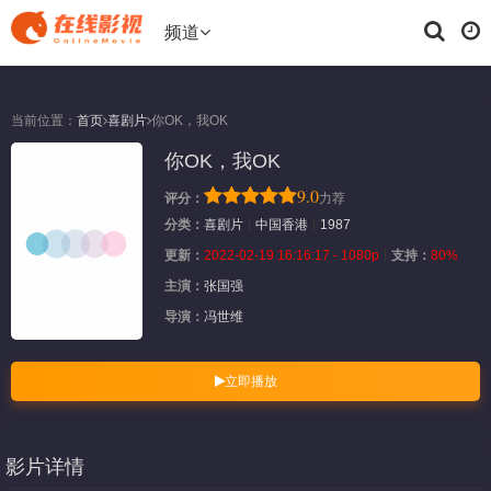
频道
当前位置：
首页
喜剧片
你OK，我OK
你OK，我OK
9.0
评分：
力荐
分类：
喜剧片
中国香港
1987
更新：
2022-02-19 16:16:17 - 1080p
支持：
80%
主演：
张国强
导演：
冯世维
立即播放
影片详情