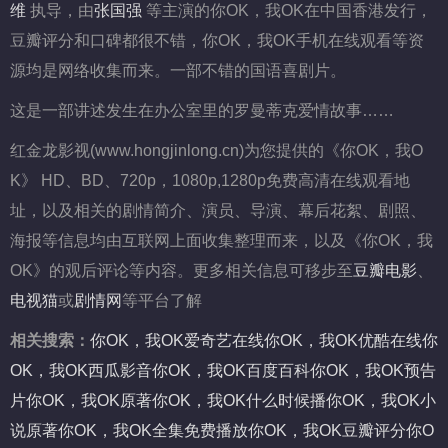
维
执导，由
张国强
等主演的你OK，我OK在中国香港发行，
豆瓣评分和口碑都很不错，你OK，我OK手机在线观看等资
源均是网络收集而来。一部不错的国语喜剧片。
这是一部讲述发生在办公室里的罗曼蒂克爱情故事……
红金龙影视(www.hongjinlong.cn)为您提供的《你OK，我O
K》 HD、BD、720p，1080p,1280p免费高清在线观看地
址，以及相关的剧情简介、演员、导演、幕后花絮、剧照、
海报等信息均由互联网上面收集整理而来，以及《你OK，我
OK》的观后评论等内容。更多相关信息可移步至
豆瓣电影
、
电视猫
或
剧情网
等平台了解
相关搜索：
你OK，我OK爱奇艺在线
你OK，我OK优酷在线
你
OK，我OK西瓜影音
你OK，我OK百度百科
你OK，我OK预告
片
你OK，我OK原著
你OK，我OK什么时候播
你OK，我OK小
说原著
你OK，我OK全集免费播放
你OK，我OK豆瓣评分
你O