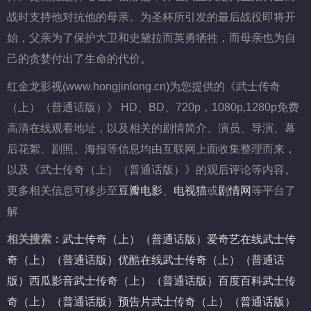
战时支持他对抗他的母亲。为圣杯所引发的最后战役即将开
始，父亲为了保护大卫和史黛拉而英勇牺牲，而母亲也为自
己的贪婪付出了生命的代价。
红金龙影视(www.hongjinlong.cn)为您提供的《武士传奇
（上）（普通话版）》 HD、BD、720p，1080p,1280p免费
高清在线观看地址，以及相关的剧情简介、演员、导演、幕
后花絮、剧照、海报等信息均由互联网上面收集整理而来，
以及《武士传奇（上）（普通话版）》的观后评论等内容。
更多相关信息可移步至
豆瓣电影
、
电视猫
或
剧情网
等平台了
解
相关搜索：
武士传奇（上）（普通话版）爱奇艺在线
武士传
奇（上）（普通话版）优酷在线
武士传奇（上）（普通话
版）西瓜影音
武士传奇（上）（普通话版）百度百科
武士传
奇（上）（普通话版）预告片
武士传奇（上）（普通话版）