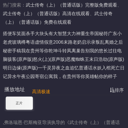
热门搜索：
武士传奇（上）（普通话版）完整版免费观看
、
武士传奇（上）（普通话版）高清在线观看
、
武士传奇
（上）（普通话版）免费在线观看
搭便车
笑面杀手
大块头有大智慧
大力神重生
帝国秘符
广东小
老虎
玻璃樽粤语
虚情假意2006
末路老奶
启示录叛乱
离婚之后
秘密手稿
我在贵州等你
乾坤斗转凤离巢
告别我的悠长过往
电
脑骇客(原声版)
怒火(上)(原声版)
恶魔蜘蛛王
末日浩劫(原声版)
明日边缘(原声版)
一千灵异夜之血追忆普通话
水妖
入棺
死亡日
记
异水
午夜公园
寄宿公寓
我，在贵州等你
英雄帖
你的样子
播放地址
排序
高清极速
正片
,弗洛瑞恩·巴斯梅亚导演执导的《武士传奇（上）（普通话