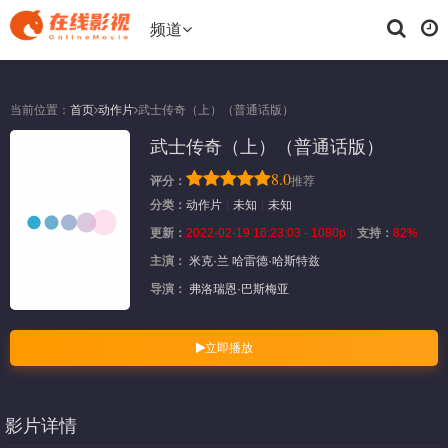
频道
当前位置：
首页
动作片
武士传奇（上）（普通话版）
武士传奇（上）（普通话版）
8.0
评分：
推荐
分类：
动作片
未知
未知
更新：
2022-02-19 16:23:03 - 1080p
支持：
82%
主演：
米克·兰
哈雷德·哈斯特兹
导演：
弗洛瑞恩·巴斯梅亚
立即播放
影片详情