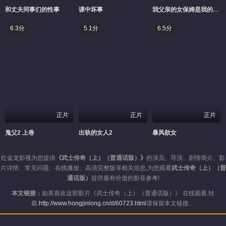
和丈夫同事们的性事
课中坏事
我父亲的女保姆是我的首选
6.3分
5.1分
6.5分
正片
正片
正片
鬼父2 上巻
出轨的女人2
暴风欲女
红金龙影视为您提供
《武士传奇（上）（普通话版）》
的演员、导演、剧情简介、影
片详情、常见问题、在线播放、高清完整版等相关信息,为您观看
武士传奇（上）（普
通话版）
提供最有价值的影音参考!
本文链接：
如果喜欢这部影片《武士传奇（上）（普通话版）》 在线观看,转
载:
http://www.hongjinlong.cn/d/60723.html
请保留本文链接。