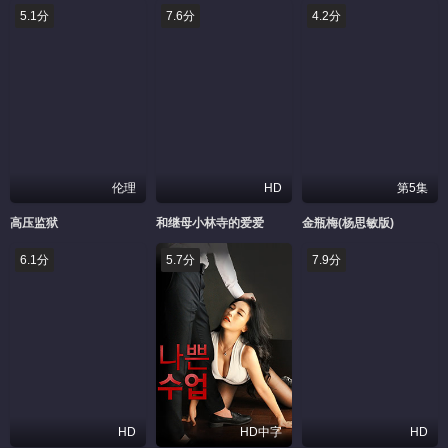
5.1分
7.6分
4.2分
伦理
HD
第5集
高压监狱
和继母小林寺的爱爱
金瓶梅(杨思敏版)
6.1分
5.7分
7.9分
HD
HD中字
HD