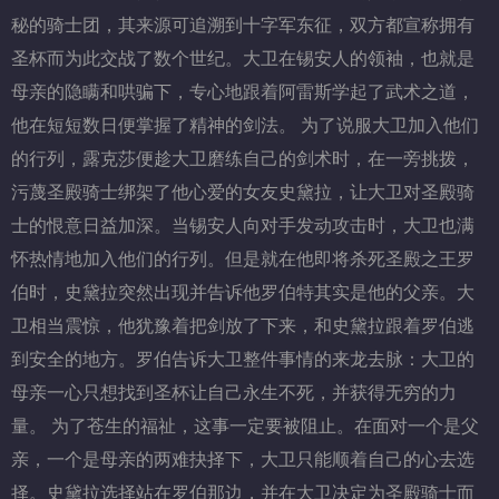
秘的骑士团，其来源可追溯到十字军东征，双方都宣称拥有
圣杯而为此交战了数个世纪。大卫在锡安人的领袖，也就是
母亲的隐瞒和哄骗下，专心地跟着阿雷斯学起了武术之道，
他在短短数日便掌握了精神的剑法。 为了说服大卫加入他们
的行列，露克莎便趁大卫磨练自己的剑术时，在一旁挑拨，
污蔑圣殿骑士绑架了他心爱的女友史黛拉，让大卫对圣殿骑
士的恨意日益加深。当锡安人向对手发动攻击时，大卫也满
怀热情地加入他们的行列。但是就在他即将杀死圣殿之王罗
伯时，史黛拉突然出现并告诉他罗伯特其实是他的父亲。大
卫相当震惊，他犹豫着把剑放了下来，和史黛拉跟着罗伯逃
到安全的地方。罗伯告诉大卫整件事情的来龙去脉：大卫的
母亲一心只想找到圣杯让自己永生不死，并获得无穷的力
量。 为了苍生的福祉，这事一定要被阻止。在面对一个是父
亲，一个是母亲的两难抉择下，大卫只能顺着自己的心去选
择。史黛拉选择站在罗伯那边，并在大卫决定为圣殿骑士而