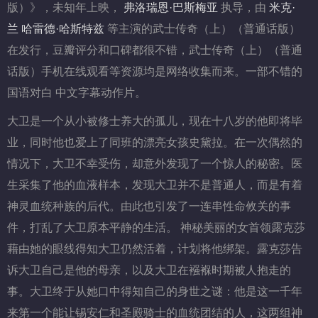
版）》，未知年上映，
弗洛瑞恩·巴斯梅亚
执导，由
米克·
兰
哈雷德·哈斯特兹
等主演的武士传奇（上）（普通话版）
在发行，豆瓣评分和口碑都很不错，武士传奇（上）（普通
话版）手机在线观看等资源均是网络收集而来。一部不错的
国语对白 中文字幕动作片。
大卫是一个从小被修士养大的孤儿，现在十八岁的他即将毕
业，同时他也爱上了同班的漂亮女孩史黛拉。在一次偶然的
情况下，大卫不幸受伤，却意外发现了一个惊人的秘密。医
生采集了他的血液样本，发现大卫并不是普通人，而是有着
神灵血统种族的后代。由此也引发了一连串性命攸关的事
件，打乱了大卫原本平静的生活。 神秘美丽的女首领露克莎
藉由她的眼线得知大卫仍然活着，计划将他绑架。露克莎告
诉大卫自己是他的母亲，以及大卫在襁褓时期被人抱走的
事。大卫终于从她口中得知自己的身世之谜：他是这一千年
来第一个能让锡安仁和圣殿骑士的血统团结的人，这两组神